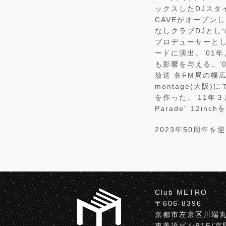
ックスしたDJスタ
CAVEがオープン
なしクラブDJとし
プロデューサーと
ードに演出。’01
も影響を与える。’07
放送 各FM局の幅
montage(大
を作った。’11年３月,N
Parade” 12in
2023年50周年を迎
Club METRO
〒606-8396
京都市左京区川端丸
恵美須ビルB1F(