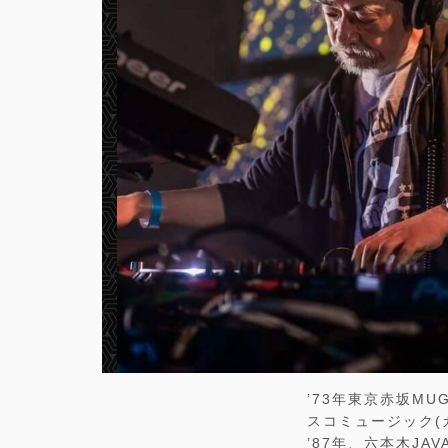
’73年東京赤坂MU
スコミュージック(
’87年、六本木J