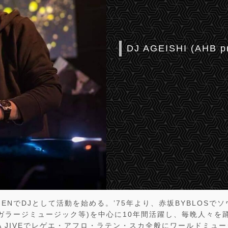
DJ AGEISHI (AHB pr
GENでDJとして活動を始める。’75年より、赤坂BYBLOSで
ガラージミュージック等)を中心に10年間活躍し、毎晩人々を
AVA JIVEでレゲエ・アフロ・ラテン・スカ全般にワールドミュ