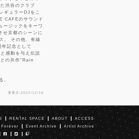
った渋谷のクラブ
レギュラーDJをこ
 CAFEのサウンド
ュージックをキーワ
トさせ京都のシーンに
リース。 その他、有線
周年記念として
深さと感動を与え伝説
n’との共作”Rain
いる。
更新日:2022/12/19
S
RENTAL SPACE
ABOUT
ACCESS
 Forever
Event Archive
Artist Archive