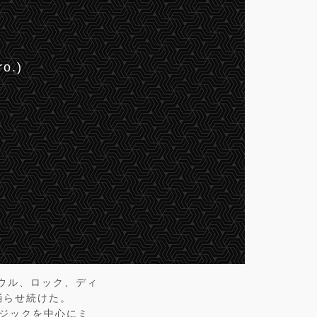
o.)
ソウル、ロック、ディ
踊らせ続けた。
ージックを中心にミ