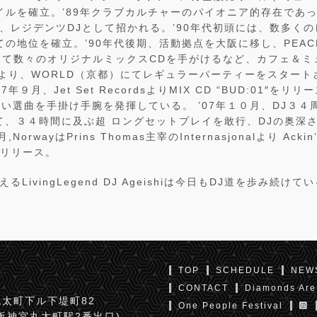
イルを確立。’89年クラブカルチャーのパイオニア的存在であ
し、レジデンツDJとして招かれる。’90年代初頭には、数多くの
ての地位を確立。’90年代後期、活動拠点を大阪に移し、PEACE
して数々のオリジナルミックスCDを手がけるなど、カフェ＆ミ
年より、WORLD（京都）にてレギュラーパーティーをスター
年９月、Jet Set RecordsよりMIX CD “BUD:01″をリ
広い選曲を手掛け手腕を発揮している。 ’07年１０月、DJ３４
阪)にて、３４時間に及ぶ超 ロングセットプレイを敢行、DJの奥
orwayはPrins Thomas主宰のInternasjonalより Acki
chをリリース。
えるLivingLegend DJ Ageishiは今日もDJ道を歩み続けて
TOP
SCHEDULE
NEW
CONTACT
Diamonds Are
太町下ル下堤町82
One People Festival
京阪神宮丸太町駅2番出口)