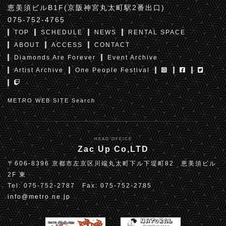
恵美須ビルB1F(京阪神宮丸太町駅2番出口)
075-752-4765
TOP
SCHEDULE
NEWS
RENTAL SPACE
ABOUT
ACCESS
CONTACT
Diamonds Are Forever
Event Archive
Artist Archive
One People Festival
METRO WEB SITE Search
HEAD OFFICE
Zac Up Co,LTD
〒606-8396 京都市左京区川端丸太町下ル下堤町82 恵美須ビル
2F 東
Tel: 075-752-2787 Fax: 075-752-2785
info@metro.ne.jp