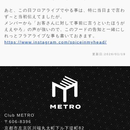
あと、この日フロアライブでやる事は、特に当日まで言わ
ず～と当初伝えてましたが、
メンバーから「お客さんに対して事前に言うといたほうが
ええやろ」の声が強いので、このフードの告知と一緒にし
れっとフラアライブな事も書いておきます。
https://www.instagram.com/spiceinmyhead/
更新日:2026/01/19
Club METRO
〒606-8396
京都市左京区川端丸太町下ル下堤町82