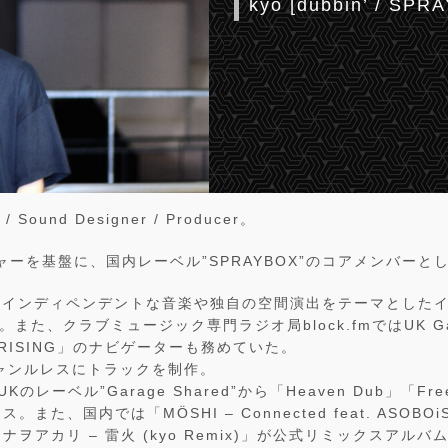
kyo [dubbin’ / SPR
Sound Designer / Producer。
ャーを基盤に、国内レーベル”SPRAYBOX”のコアメンバーと
てインディペンデントな音楽や独自の空間演出をテーマとした
催。また、クラブミュージック専門ラジオ局block.fmではUK Garag
 RISING」のナビゲーターも務めていた。
ャンルレスにトラックを制作。
Kのレーベル”Garage Shared”から「Heaven Dub」「Freez
ス。また、国内では「MÖSHI – Connected feat. ASOB
ヲアカリ – 雷火 (kyo Remix)」が公式リミックスアルバム「