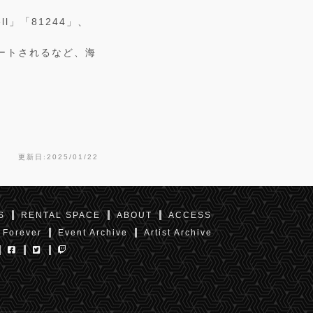
ell」「81244」、
もサポートされるなど、海
更新日:2025/01/22
S
RENTAL SPACE
ABOUT
ACCESS
 Forever
Event Archive
Artist Archive