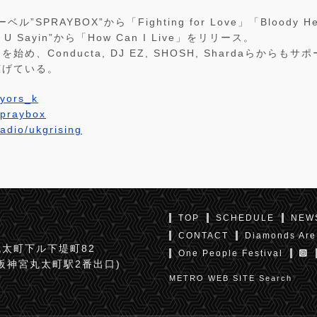
ル”SPRAYBOX”から「Fighting for Love」「Bloody H
U Sayin”から「How Can I Live」をリリース。
め、Conducta, DJ EZ, SHOSH, Shardaらから
広げている。
kyors_k
/spraybox
radio/ukgrising
TOP
SCHEDULE
NEW
CONTACT
Diamonds Are
太町下ル下堤町82
One People Festival
京阪神宮丸太町駅2番出口)
METRO WEB SITE Search