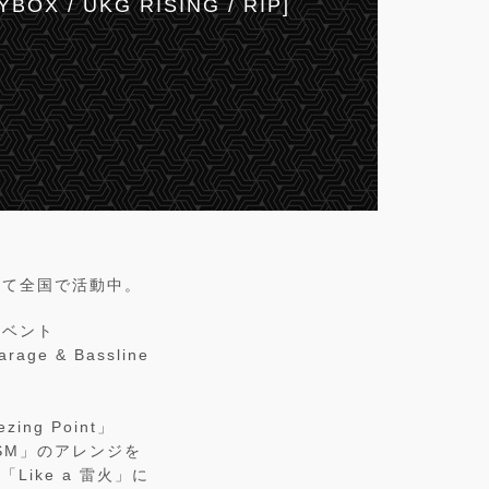
AYBOX / UKG RISING / RIP]
して全国で活動中。
イベント
e & Bassline
ing Point」
OiSM」のアレンジを
Like a 雷火」に