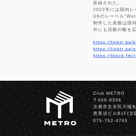
収録された。
2022年には国内レーベ
UKのレーベル”Wot 
制作した楽曲は国内を始
外にも活動の幅を
https://linktr.ee/
https://linktr.ee
https://block.fm/
Club METRO
〒606-8396
京都市左京区川端丸
恵美須ビルB1F(
075-752-4765