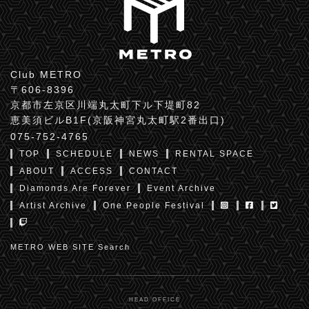
Club METRO
〒606-8396
京都市左京区川端丸太町下ル下堤町82
恵美須ビルB1F(京阪神宮丸太町駅2番出口)
075-752-4765
TOP
SCHEDULE
NEWS
RENTAL SPACE
ABOUT
ACCESS
CONTACT
Diamonds Are Forever
Event Archive
Artist Archive
One People Festival
METRO WEB SITE Search
HEAD OFFICE