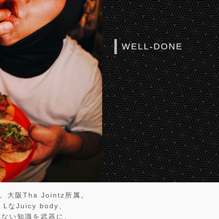
WELL-DONE
。大阪Tha Jointz所属。
なJuicy body、
たない知識を武器に、