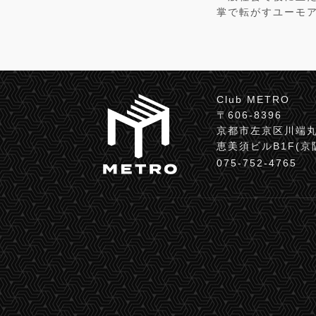
掌で転がすユーモ
Club METRO
〒606-8396
京都市左京区川端丸
恵美須ビルB1F(
075-752-4765