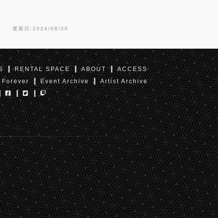
更新日:2024/08/20
S
RENTAL SPACE
ABOUT
ACCESS
 Forever
Event Archive
Artist Archive
東