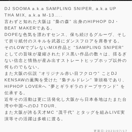
DJ SOOMA a.k.a SAMPLING SNIPER, a.k.a UP
THA MIX, a.k.a M-13…..
言わずと知れた大阪は ”梟の森” 出身のHIPHOP DJ・
BEAT MAKERである。
DOPEな色気を漂わすセンス、保ち続けるグルーヴ、そし
て折り紙付のスキルを武器にダンスフロアを席巻する。
そのLOWでブレないMIX作品と “SAMPLING SNIPER”
としての旨味が凝縮されたドス黒い作品の数々は、揺るぎ
ない信念と情熱が産み出すストレートヒップホップ以外の
何ものでもない。
また大阪の伝説 “オリジナル赤い目フクロウ” ことDJ
KENSAWの薫陶を受けた “梟チルドレン” 筆頭格であり、
HIPHOP LOVERへ “夢とギラギラのドープサウンド” を
伝承する。
近年その活動は更に活発化し大阪から日本各地はたまた台
湾や中国へのDJ TOUR、
また大阪が誇る天才MC “茂千代” とタッグを組みLIVE実
演等その活躍は多岐に渡る。
更新日:2023/07/17