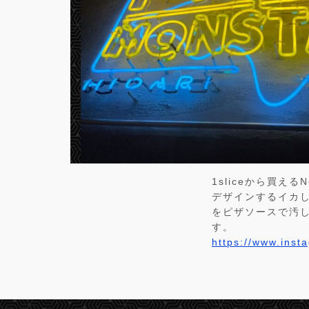
1sliceから買え
デザインするイカし
をピザソースで汚
す。
https://www.inst