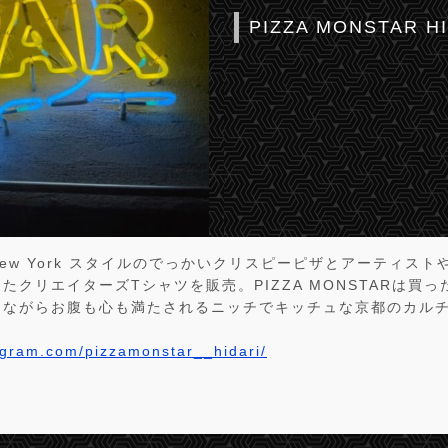
PIZZA MONSTAR H
るNew York スタイルのでっかいクリスピーピザとアーティス
たクリエイターズTシャツを販売。PIZZA MONSTARは買
しながらお腹も心も満たされるニッチでキッチュな京都のカル
agram.com/pizzamonstar__hidari/