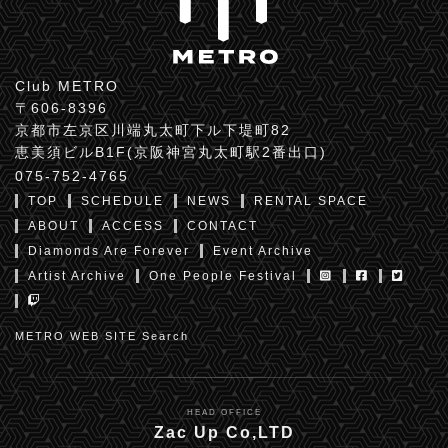
Club METRO
〒606-8396
京都市左京区川端丸太町下ル下堤町82
恵美須ビルB1F(京阪神宮丸太町駅2番出口)
075-752-4765
TOP
SCHEDULE
NEWS
RENTAL SPACE
ABOUT
ACCESS
CONTACT
Diamonds Are Forever
Event Archive
Artist Archive
One People Festival
METRO WEB SITE Search
HEAD OFFICE
Zac Up Co,LTD