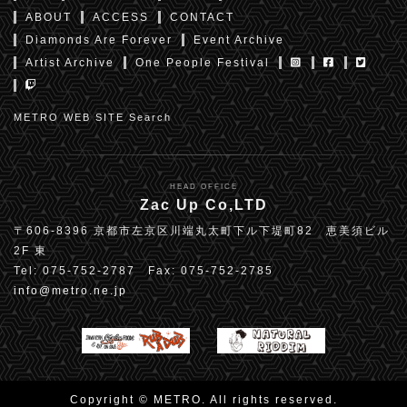
ABOUT
ACCESS
CONTACT
Diamonds Are Forever
Event Archive
Artist Archive
One People Festival
METRO WEB SITE Search
HEAD OFFICE
Zac Up Co,LTD
〒606-8396 京都市左京区川端丸太町下ル下堤町82 恵美須ビル
2F 東
Tel: 075-752-2787 Fax: 075-752-2785
info@metro.ne.jp
Copyright © METRO. All rights reserved.