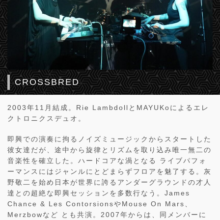
CROSSBRED
2003年11月結成。Rie LambdollとMAYUKoによるエレ
クトロニクスデュオ。
即興での演奏に拘るノイズミュージックからスタートした
彼女達だが、途中から旋律とリズムを取り込み唯一無二の
音楽性を確立した。ハードコアな渦となる ライブパフォ
ーマンスにはジャンルにとどまらずフロアを魅了する。灰
野敬二を始め日本が世界に誇るアンダーグラウンドの才人
達との超絶な即興セッションを多数行なう。James
Chance & Les ContorsionsやMouse On Mars、
Merzbowなど とも共演。2007年からは、同メンバーに