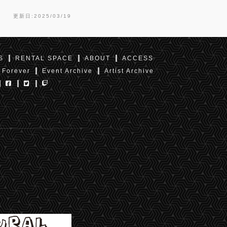
更新日:2025/03/19
S
RENTAL SPACE
ABOUT
ACCESS
 Forever
Event Archive
Artist Archive
東