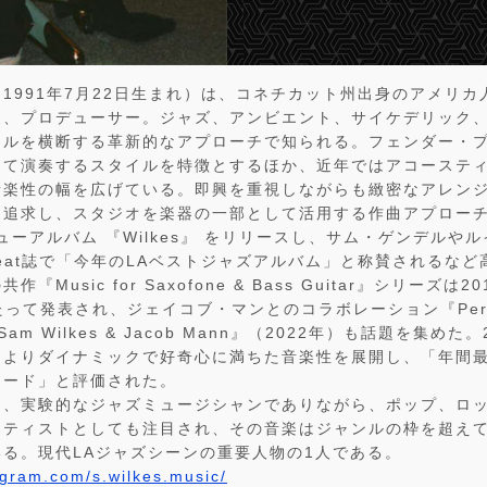
1991年7月22日生まれ）は、コネチカット州出身のアメリ
家、プロデューサー。ジャズ、アンビエント、サイケデリック
ンルを横断する革新的なアプローチで知られる。フェンダー・
って演奏するスタイルを特徴とするほか、近年ではアコーステ
音楽性の幅を広げている。即興を重視しながらも緻密なアレン
を追求し、スタジオを楽器の一部として活用する作曲アプロー
ビューアルバム 『Wilkes』 をリリースし、サム・ゲンデルや
Beat誌で「今年のLAベストジャズアルバム」と称賛されるな
Music for Saxofone & Bass Guitar』シリーズは2
たって発表され、ジェイコブ・マンとのコラボレーション『Perfo
 of Sam Wilkes & Jacob Mann』（2022年）も話題を集め
 では、よりダイナミックで好奇心に満ちた音楽性を展開し、「年間
コード」と評価された。
は、実験的なジャズミュージシャンでありながら、ポップ、ロ
ーティストとしても注目され、その音楽はジャンルの枠を超え
る。現代LAジャズシーンの重要人物の1人である。
agram.com/s.wilkes.music/