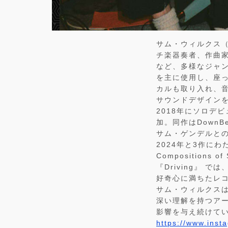
サム・ウィルクス（
チ楽器奏者、作曲
など、多様なジャ
を主に使用し、座
カルも取り入れ、
サウンドデザイン
2018年にソロデ
加。同作はDown
サム・ゲンデルとの共作『
2024年と3作にわ
Compositions
『Driving』
好奇心に満ちたレ
サム・ウィルクス
深い理解を持つア
影響を与え続けてい
https://www.inst