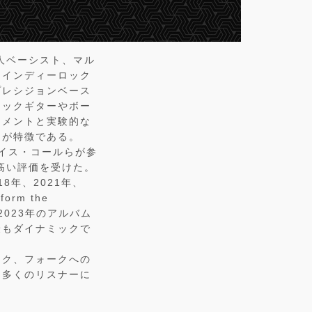
カ人ベーシスト、マル
、インディーロック
プレシジョンベース
ィックギターやボー
ジメントと実験的な
チが特徴である。
ルイス・コールらが参
ど高い評価を受けた。
018年、2021年、
rm the
た。2023年のアルバム
最もダイナミックで
ック、フォークへの
て多くのリスナーに