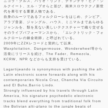
ニコラ・クルス、バリオ・リンド、チャンチャ・ビア・シ
ルクイート、エル・ブオらと並び、南米スロウテクノ新世
代を牽引する重要人物である。
自身のルーツであるフォルクローレをはじめ、クンビア、
アラブ音楽、ジャングル、ハウス、ミニマルまであらゆる
ジャンルを、類を見ない美しいテクスチャーで織り交ぜる
そのライブパフォーマンスから、「エレクトリック・フォ
ルクローレの錬金術師」と呼ばれている。
2009年にZZKレコードと契約して以来、
Waxploitation、Dangermouse、Wonderwheel等から
活発にリリースを続け、The Fader、Remezcla、
KCRW、NPR などからも支持を受けている。
Lagartijeando is synonymous with pushing the alt-
Latin electronic scene forwards along with his
contemporaries Nicola Cruz, Chancha Via Circuito
and El Buho,Barrio Lindo.
Strongly influenced by his travels through Latin
America, his signature psychedelic electronic
tracks blend everything from traditional folk from
the Bolivian alti-plano to the jungle beats of