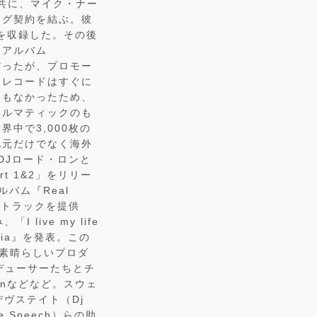
共に、マイク・ナー
ング契約を結ぶ。彼
いう曲を収録した。その後
・アルバム
バムだったが、プロモー
・レコードはすぐに
ンもなかったため、
ィルマティックのも
世界中で3,000枚の
地元だけでなく海外
DJロード・ロンと
part 1&2」をリリー
バム『Real
にトラックを提供
live my life
nia』を発表。この
ンの素晴らしいプロダ
ロデューサーたちとチ
 Ronなどなど。スウェ
jデヴステイト（Dj
e Speech）らの助