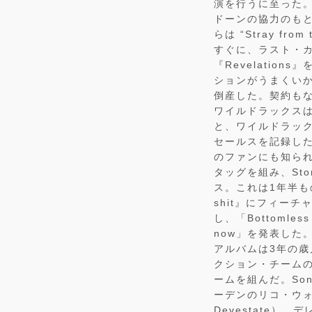
演を行うに至った。
ドーンの協力のも
らは “Stray fr
すぐに、ラスト・
『Revelatio
ションがうまくい
倒産した。契約も
ワイルドラックス
と、ワイルドラックスは
セールスを記録し
のファンにも知られ
タッグを組み、Storag
ス。これは1年半も
shit』にフィー
し、「Bottomle
now」を発表した。
アルバムは3年の歳月
クション・チームの片
ームを組んだ。Sonic
ーデンのリコ・ウォン
Devestate）、