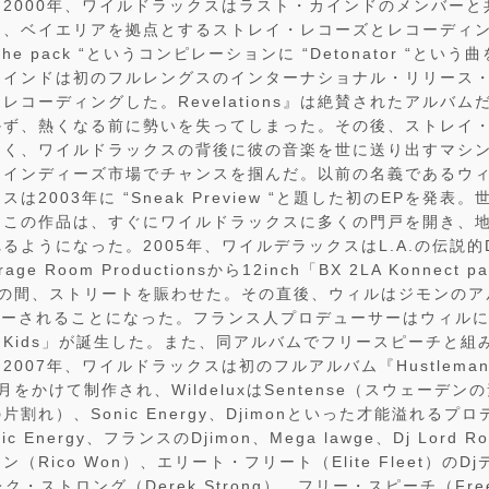
2000年、ワイルドラックスはラスト・カインドのメンバーと
と、ベイエリアを拠点とするストレイ・レコーズとレコーディ
om the pack “というコンピレーションに “Detonator “と
カインドは初のフルレングスのインターナショナル・リリース
ns』をレコーディングした。Revelations』は絶賛されたアル
かず、熱くなる前に勢いを失ってしまった。その後、ストレイ
なく、ワイルドラックスの背後に彼の音楽を世に送り出すマシ
はインディーズ市場でチャンスを掴んだ。以前の名義であるウ
2003年に “Sneak Preview “と題した初のEPを発表。
たこの作品は、すぐにワイルドラックスに多くの門戸を開き、
るようになった。2005年、ワイルデラックスはL.A.の伝説的
e Room Productionsから12inch「BX 2LA Konnect 
の間、ストリートを賑わせた。その直後、ウィルはジモンのアル
チャーされることになった。フランス人プロデューサーはウィル
ss Kids」が誕生した。また、同アルバムでフリースピーチと組み、「I 
2007年、ワイルドラックスは初のフルアルバム『Hustlema
をかけて制作され、WildeluxはSentense（スウェーデ
割れ）、Sonic Energy、Djimonといった才能溢れるプ
 Energy、フランスのDjimon、Mega lawge、Dj Lord
（Rico Won）、エリート・フリート（Elite Fleet）のD
デレク・ストロング（Derek Strong）、フリー・スピーチ（Fre