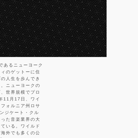
祥の地であるニューヨーク
ティのゲットーに住
プの人生を歩んでき
た。ニューヨークの
げ、世界規模でプロ
11月17日、ワイ
リフォルニア州ロサ
シンジケート・クル
いった音楽業界の大
している。ワイルド
ど海外でも多くの公