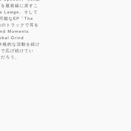
プを最前線に戻すこ
ga Lawge、そして
可能なEP「The
8曲のトラックで耳を
d Moments
l Grind
まで本格的な活動を続け
まで広げ続けてい
くだろう。