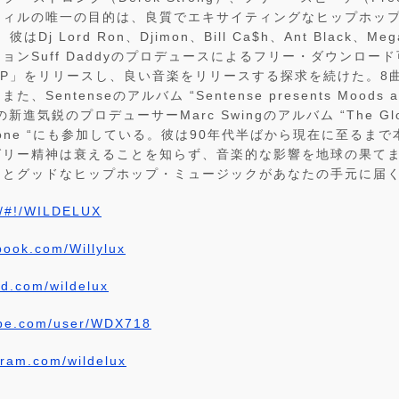
ウィルの唯一の目的は、良質でエキサイティングなヒップホッ
はDj Lord Ron、Djimon、Bill Ca$h、Ant Black、Me
ンSuff Daddyのプロデュースによるフリー・ダウンロード
tion EP」をリリースし、良い音楽をリリースする探求を続けた。
Sentenseのアルバム “Sentense presents Moods an
進気鋭のプロデューサーMarc Swingのアルバム “The Globa
lume one “にも参加している。彼は90年代半ばから現在に至る
グリー精神は衰えることを知らず、音楽的な影響を地球の果て
っとグッドなヒップホップ・ミュージックがあなたの手元に届
om/#!/WILDELUX
book.com/Willylux
ud.com/wildelux
ube.com/user/WDX718
gram.com/wildelux