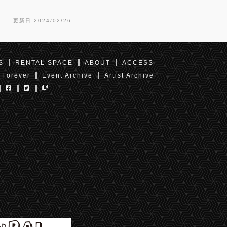
更新日:2024/02/26
S
RENTAL SPACE
ABOUT
ACCESS
 Forever
Event Archive
Artist Archive
東