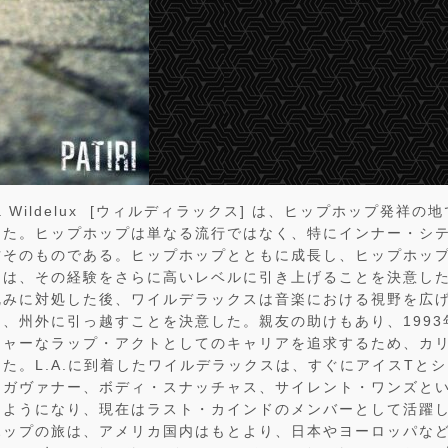
ry aka Wildelux [ウィルディラックス] は、ヒップホップ発
った。ヒップホップは単なる流行ではなく、特にインナー・シ
方そのものである。ヒップホップとともに成長し、ヒップホッ
スは、その経験をさらに高いレベルに引き上げることを決意し
沈みに対処した後、ワイルデラックスは音楽における視野を広
、州外に引っ越すことを決意した。親友の助けもあり、1993年
ジャーなラップ・アクトとしてのキャリアを追求するため、カ
た。L.A.に到着したワイルデラックスは、すぐにアイスTと
・ガヴァナー、ボディ・スナッチャス、サイレント・ワンズと
るようになり、現在はラスト・カインドのメンバーとして活躍
ホップの旅は、アメリカ国内はもとより、日本やヨーロッパな