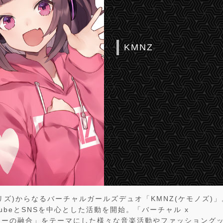
KMNZ
IZ(リズ)からなるバーチャルガールズデュオ「KMNZ(ケモノズ)」
uTubeとSNSを中心とした活動を開始。「バーチャル x
ャーの融合」をテーマにした様々な音楽活動やファッショング