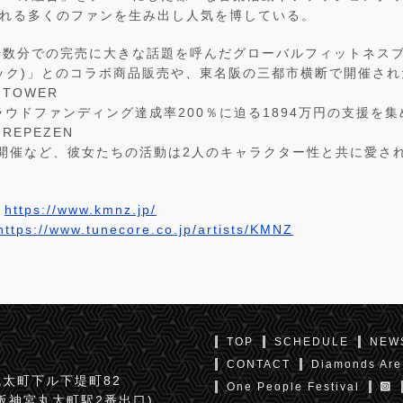
われる多くのファンを生み出し人気を博している。
始数分での完売に大きな話題を呼んだグローバルフィットネス
ーボック)」とのコラボ商品販売や、東名阪の三都市横断で開催され
n TOWER
クラウドファンディング達成率200％に迫る1894万円の支援を
EPEZEN
』の開催など、彼女たちの活動は2人のキャラクター性と共に愛さ
：
https://www.kmnz.jp/
https://www.tunecore.co.jp/artists/KMNZ
TOP
SCHEDULE
NEW
CONTACT
Diamonds Are
太町下ル下堤町82
One People Festival
京阪神宮丸太町駅2番出口)