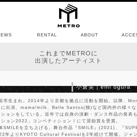
NEWS
RENTAL
ABOUT
ACCE
これまでMETROに
出演したアーティスト
小倉笑｜emi ogura
垣市生まれ。2014年より京都を拠点に活動を開始。以降、Monoch
出演、mama!milk、Belle Santos(独)など国内外の様
ーションをしている。近年では自身の演劇・ダンス作品の発表
ション2022」コンペティションⅠにて奨励賞を受賞。
SMILEを立ち上げる。舞台作品『SMILE』(2021)、『SUPE
022年よりKYOTO Cultural Festivalを2年続けて開催。