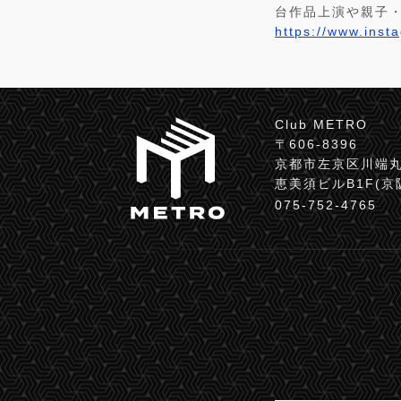
台作品上演や親子
https://www.inst
Club METRO
〒606-8396
京都市左京区川端丸
恵美須ビルB1F(
075-752-4765