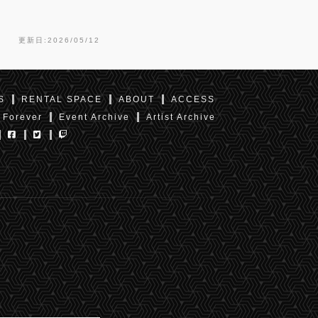
更新日:2026/05/12
S
RENTAL SPACE
ABOUT
ACCESS
 Forever
Event Archive
Artist Archive
東