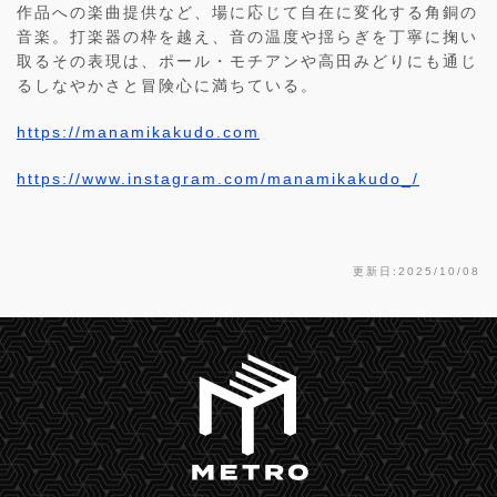
作品への楽曲提供など、場に応じて自在に変化する角銅の
音楽。打楽器の枠を越え、音の温度や揺らぎを丁寧に掬い
取るその表現は、ポール・モチアンや高田みどりにも通じ
るしなやかさと冒険心に満ちている。
https://manamikakudo.com
https://www.instagram.com/manamikakudo_/
更新日:2025/10/08