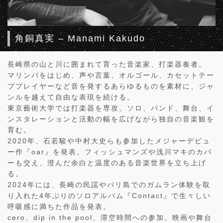
角銅真実 – Manami Kakudo
長崎県の山と川に囲まれて育った音楽家、打楽器奏者。
マリンバをはじめ、声や言葉、オルゴール、カセットテー
ププレイヤーなど音を発するあらゆるものを素材に、ジャ
ンルを越えて自由な表現を続ける。
東京藝術大学では打楽器を専攻。ソロ、バンド、舞台、イ
ンスタレーションと活動の幅を広げながら独自の音楽観を
育む。
2020年、石若駿や中村大史らも参加したメジャーデビュ
ー作『oar』を発表。フィッシュマンズや浅川マキのカバ
ーも交え、澄んだ余白と温度のある音楽世界を立ち上げ
る。
2024年には、長崎の民謡やバリ島でのガムラン体験を取
り入れた4年ぶりのソロアルバム『Contact』で生々しい
呼吸感に満ちた作品を発表。
cero、dip in the pool、滞空時間への参加、映画や舞台