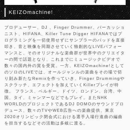
KEIZOmachine!
プロデューサー、DJ 、Finger Drummer、パーカッショ
ニスト、HIFANA、Killer Tune Digger HIFANAではプ
ログラミングを一切使用せずにサンプラーのパッドを直接
叩き、音と映像を同期させていく独創的なLIVEパフォー
マンスと、そのオリジナルな楽曲群が世界中のクリエイタ
ーの間で話題となり、これまでにミュージックビデオで
数々の国内外の賞を受賞。一方、KEIZOmachine!として
のソロのLIVEでは、オールジャンルの楽曲をその場で切
り刻み新たなRemixを作っていき、Finger Drummingや
スクラッチ、エフェクトを加えていくKillerプレイが特
徴。 フランス、ベルギー、ドイツ、ロンドン、台湾、中
国、タイ、ミャンマーなどでもプレイ。またNHK
WORLDのプロジェクトであるDJ DOMOのサウンドプロ
デュース、数々のTVやWEB広告への楽曲提供、東京
2020オリンピック閉会式における選手入場行進曲の編曲
を担当するなどその活動は多岐に渡る。