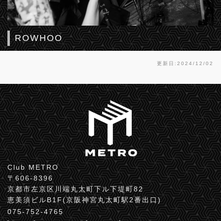
ROWHOO
更新日:2024/12/02
Club METRO
〒606-8396
京都市左京区川端丸太町下ル下堤町82
恵美須ビルB1F(京阪神宮丸太町駅2番出口)
075-752-4765