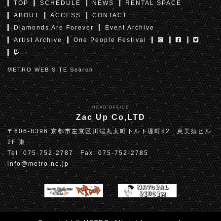
TOP
SCHEDULE
NEWS
RENTAL SPACE
ABOUT
ACCESS
CONTACT
Diamonds Are Forever
Event Archive
Artist Archive
One People Festival
METRO WEB SITE Search
HEAD OFFICE
Zac Up Co,LTD
〒606-8396 京都市左京区川端丸太町下ル下堤町82 恵美須ビル
2F 東
Tel: 075-752-2787 Fax: 075-752-2785
info@metro.ne.jp