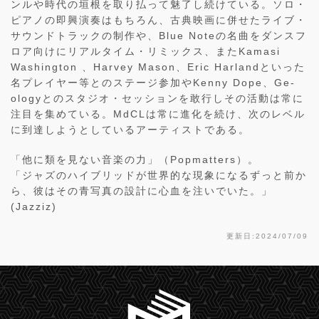
ンルや時代の垣根を取り払って魅了し続けている。ソロ・
ピアノの即興演奏はもちろん、古典映画に併せたライブ・
サウンドトラックの制作や、Blue Noteの名曲をダンスフ
ロア向けにリアルタイム・リミックス、またKamasi
Washington 、Harvey Mason、Eric Harlandといった
名プレイヤー等とのステージ参加やKenny Dope、Ge-
ologyとのスタジオ・セッションを敢行しその活動は常に
注目を集めている。MdCLは常に進化を続け、次のレベル
に到達しようとしているアーティストである。
「他に類を見ない音楽の力」（Popmatters）。
「ジャズのハイブリッドが世界的な現象になるずっと前か
ら、彼はその青写真の設計に心血を注いでいた。」
(Jazziz)
更新日:2024/07/09