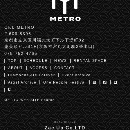
Club METRO
〒606-8396
京都市左京区川端丸太町下ル下堤町82
恵美須ビルB1F(京阪神宮丸太町駅2番出口)
075-752-4765
TOP
SCHEDULE
NEWS
RENTAL SPACE
ABOUT
ACCESS
CONTACT
Diamonds Are Forever
Event Archive
Artist Archive
One People Festival
METRO WEB SITE Search
HEAD OFFICE
Zac Up Co,LTD