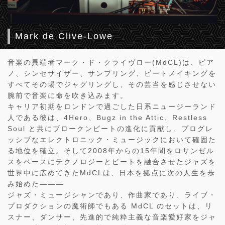
Mark de Clive-Lowe
音楽の異端者マーク・ド・クライヴロー(MdCL)は、ピア
ノ、シンセサイザー、サンプリング、ビートメイキングを
すべてその場でジャグリングし、その芸当を感じさせない
腕前で音楽に命を吹き込みます。
キャリア初期をロンドンで過ごした日系ニュージーランド
人である彼は、4Hero、Bugz in the Attic、Restless
Soul と共にブロークンビートの進化に貢献し、プログレ
ッシブなエレクトロニック・ミュージックにおいて確固た
る地位を確立。そして2008年からの15年間をロサンゼル
スをベースにテクノロジーとビートを融合させたジャズを
世界中に広めてきたMdCLは、日本を拠点に次の人生を歩
み始めた———
ジャズ・ミュージシャンであり、作曲家であり、ライブ・
プロダクションの魔術師でもある MdCL のセットは、リ
スナー、ダンサー、先進的で純粋主義な音楽愛好家をジャ