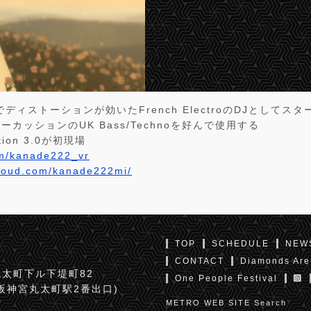
tでディストーションが効いたFrench ElectroのDJとしてス
パーカッションのUK Bass/Technoを好んで使用する
tion 3.0が初現場
com/kanade222_vr
cloud.com/kanade222mi/
TOP
SCHEDULE
NEW
CONTACT
Diamonds Are
太町下ル下堤町82
One People Festival
京阪神宮丸太町駅2番出口)
METRO WEB SITE Search