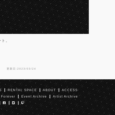
タート。
更新日:2023/03/24
S
RENTAL SPACE
ABOUT
ACCESS
 Forever
Event Archive
Artist Archive