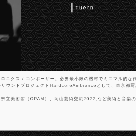
duenn
ロニクス / コンポーザー。必要最小限の機材でミニマル的な
aとのサウンドプロジェクトHardcoreAmbienceとして、東京
県立美術館（OPAM）、岡山芸術交流2022,など美術と音楽