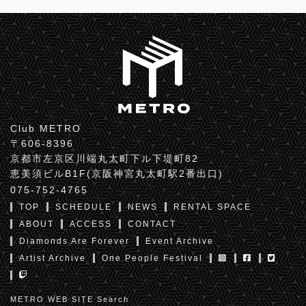
Club METRO
〒606-8396
京都市左京区川端丸太町下ル下堤町82
恵美須ビルB1F(京阪神宮丸太町駅2番出口)
075-752-4765
TOP
SCHEDULE
NEWS
RENTAL SPACE
ABOUT
ACCESS
CONTACT
Diamonds Are Forever
Event Archive
Artist Archive
One People Festival
METRO WEB SITE Search