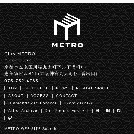
Club METRO
〒606-8396
京都市左京区川端丸太町下ル下堤町82
恵美須ビルB1F(京阪神宮丸太町駅2番出口)
075-752-4765
TOP
SCHEDULE
NEWS
RENTAL SPACE
ABOUT
ACCESS
CONTACT
Diamonds Are Forever
Event Archive
Artist Archive
One People Festival
METRO WEB SITE Search