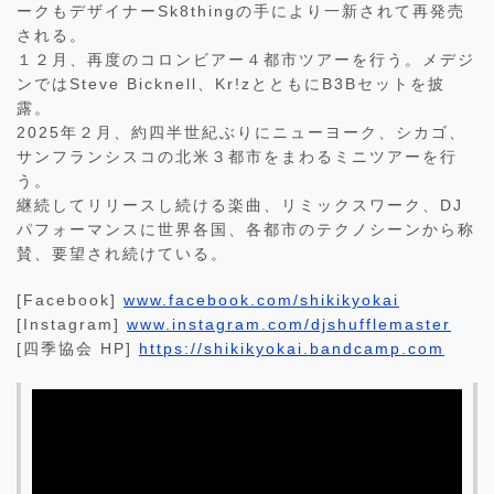
ークもデザイナーSk8thingの手により一新されて再発売
される。
１２月、再度のコロンビアー４都市ツアーを行う。メデジ
ンではSteve Bicknell、Kr!zとともにB3Bセットを披
露。
2025年２月、約四半世紀ぶりにニューヨーク、シカゴ、
サンフランシスコの北米３都市をまわるミニツアーを行
う。
継続してリリースし続ける楽曲、リミックスワーク、DJ
パフォーマンスに世界各国、各都市のテクノシーンから称
賛、要望され続けている。
[Facebook]
www.facebook.com/shikikyokai
[Instagram]
www.instagram.com/djshufflemaster
[四季協会 HP]
https://shikikyokai.bandcamp.com