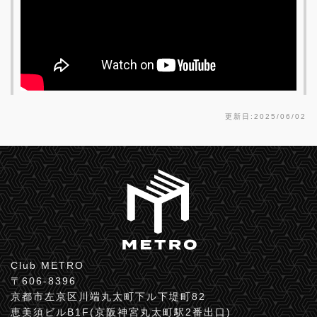
更新日:2025/06/02
Club METRO
〒606-8396
京都市左京区川端丸太町下ル下堤町82
恵美須ビルB1F(京阪神宮丸太町駅2番出口)