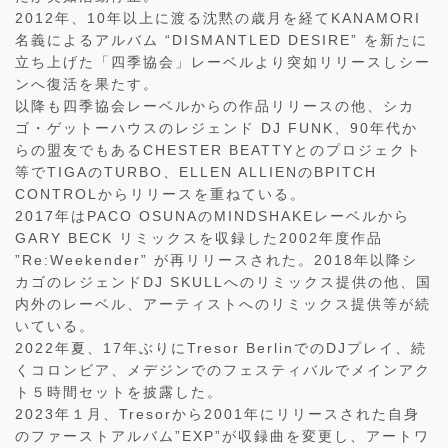
2012年、10年以上に渡る沈黙の歳月を経てKANAMORI
名義によるアルバム “DISMANTLED DESIRE” を新たに
立ち上げた「四季協会」レーベルより突如リリースしシー
ンへ復活を果たす。
以降も四季協会レーベルからの作品リリースの他、シカ
ゴ・ゲットーハウスのレジェンド DJ FUNK、90年代か
らの盟友でもあるCHESTER BEATTYとのプロジェクト
等でTIGAのTURBO、ELLEN ALLIENのBPITCH
CONTROLからリリースを重ねている。
2017年はPACO OSUNAのMINDSHAKEレーベルから
GARY BECK リミックスを収録した2002年度作品
”Re:Weekender” が再リリースされた。2018年以降シ
カゴのレジェンドDJ SKULLへのリミックス提供の他、国
内外のレーベル、アーティストへのリミックス提供等が続
いている。
2022年夏、17年ぶりにTresor BerlinでのDJプレイ、続
くコロンビア、メデジンでのフェスティバルでメインアク
ト５時間セットを披露した。
2023年１月、Tresorから2001年にリリースされた自身
のファーストアルバム”EXP”が収録曲を変更し、アートワ