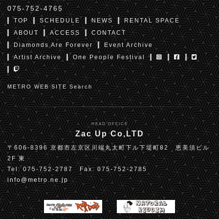
075-752-4765
TOP
SCHEDULE
NEWS
RENTAL SPACE
ABOUT
ACCESS
CONTACT
Diamonds Are Forever
Event Archive
Artist Archive
One People Festival
METRO WEB SITE Search
HEAD OFFICE
Zac Up Co,LTD
〒606-8396 京都市左京区川端丸太町下ル下堤町82 恵美須ビル
2F 東
Tel: 075-752-2787 Fax: 075-752-2785
info@metro.ne.jp