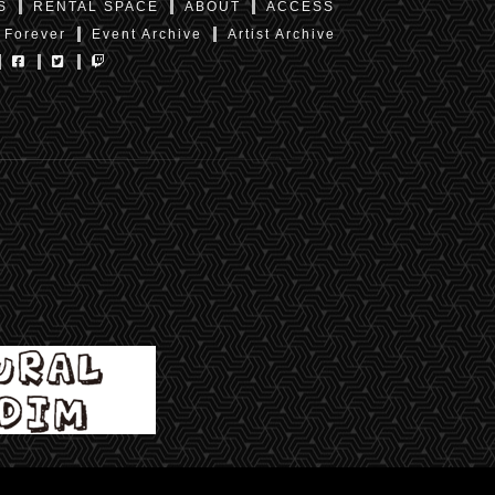
S
RENTAL SPACE
ABOUT
ACCESS
 Forever
Event Archive
Artist Archive
東