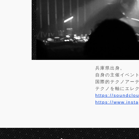
兵庫県出身。
自身の主催イベントDE
国際的テクノアー
テクノを軸にエレ
https://soundcl
https://www.inst