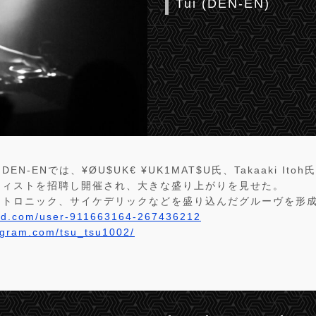
Tui (DEN-EN)
N-ENでは、¥ØU$UK€ ¥UK1MAT$U氏、Takaaki It
ティストを招聘し開催され、大きな盛り上がりを見せた。
クトロニック、サイケデリックなどを盛り込んだグルーヴを形
oud.com/user-911663164-267436212
agram.com/tsu_tsu1002/