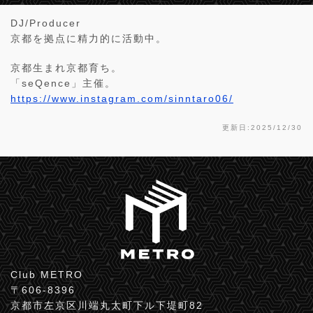
DJ/Producer
京都を拠点に精力的に活動中。
京都生まれ京都育ち。
「seQence」主催。
https://www.instagram.com/sinntaro06/
更新日:2025/12/30
Club METRO
〒606-8396
京都市左京区川端丸太町下ル下堤町82