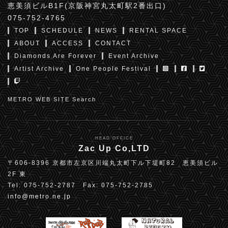
恵美須ビルB1F(京阪神宮丸太町駅2番出口)
075-752-4765
TOP
SCHEDULE
NEWS
RENTAL SPACE
ABOUT
ACCESS
CONTACT
Diamonds Are Forever
Event Archive
Artist Archive
One People Festival
METRO WEB SITE Search
HEAD OFFICE
Zac Up Co,LTD
〒606-8396 京都市左京区川端丸太町下ル下堤町82 恵美須ビル
2F 東
Tel: 075-752-2787 Fax: 075-752-2785
info@metro.ne.jp