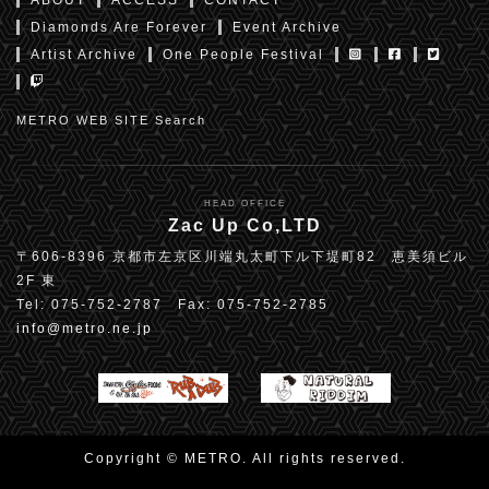
ABOUT
ACCESS
CONTACT
Diamonds Are Forever
Event Archive
Artist Archive
One People Festival
METRO WEB SITE Search
HEAD OFFICE
Zac Up Co,LTD
〒606-8396 京都市左京区川端丸太町下ル下堤町82 恵美須ビル
2F 東
Tel: 075-752-2787 Fax: 075-752-2785
info@metro.ne.jp
Copyright © METRO. All rights reserved.