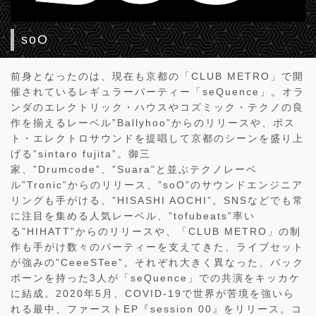
soO
前身となったのは、現在も京都の「CLUB METRO」で開
催されているレギュラーパーティー「seQuence」。オラ
ンダのエレクトリック・ハウスやコズミック・テクノの良
作を揃えるレーベル”Ballyhoo”からのリリースや、ポス
ト・エレクトロサウンドを提唱して京都のシーンを盛り上
げる”sintaro fujita”。御三
家、”Drumcode”、”Suara”と並ぶテクノレーベ
ル”Tronic”からのリリース、”soO”のサウンドエンジニア
リングも手がける、”HISASHI AOCHI”。SNSなどでも常
に注目を集める人気レーベル、”tofubeats”率い
る”HIHATT”からのリリースや、「CLUB METRO」の制
作も手がけ数々のパーティーを支えてきた、ライブセット
が強みの”CeeeSTee”。それぞれ大きく異なった、バック
ボーンを持った3人が「seQuence」での共演をキッカケ
に結成。2020年5月、COVID-19で世界が苦境を強いら
れる最中、ファーストEP『session 00』をリリース。コ