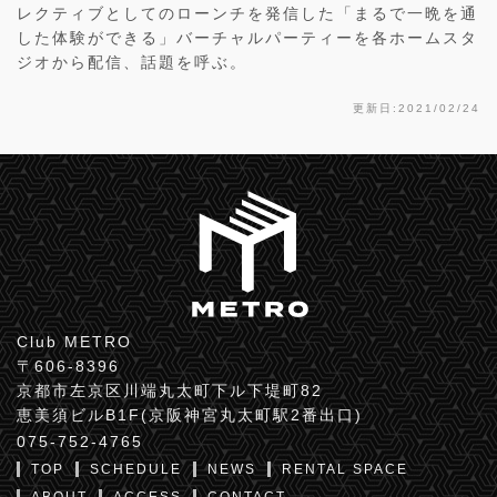
レクティブとしてのローンチを発信した「まるで一晩を通
した体験ができる」バーチャルパーティーを各ホームスタ
ジオから配信、話題を呼ぶ。
更新日:2021/02/24
Club METRO
〒606-8396
京都市左京区川端丸太町下ル下堤町82
恵美須ビルB1F(京阪神宮丸太町駅2番出口)
075-752-4765
TOP
SCHEDULE
NEWS
RENTAL SPACE