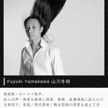
Fuyuki Yamakawa 山川冬樹
美術家／ホーメイ歌手。
自らの声・身体を媒体に視覚、聴覚、皮膚感覚に訴えかけ
る表現で、音楽／現代美術／舞台芸術の境界を超えて活