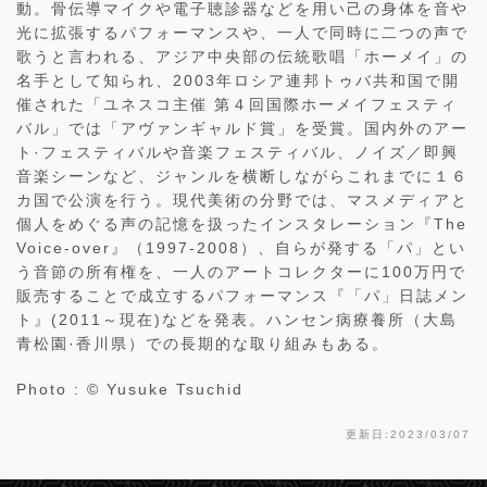
動。骨伝導マイクや電子聴診器などを用い己の身体を音や
光に拡張するパフォーマンスや、一人で同時に二つの声で
歌うと言われる、アジア中央部の伝統歌唱「ホーメイ」の
名手として知られ、2003年ロシア連邦トゥバ共和国で開
催された「ユネスコ主催 第４回国際ホーメイフェスティ
バル」では「アヴァンギャルド賞」を受賞。国内外のアー
ト·フェスティバルや音楽フェスティバル、ノイズ／即興
音楽シーンなど、ジャンルを横断しながらこれまでに１６
カ国で公演を行う。現代美術の分野では、マスメディアと
個人をめぐる声の記憶を扱ったインスタレーション『The
Voice-over』（1997-2008）、自らが発する「パ」とい
う音節の所有権を、一人のアートコレクターに100万円で
販売することで成立するパフォーマンス『「パ」日誌メン
ト』(2011～現在)などを発表。ハンセン病療養所（大島
青松園·香川県）での長期的な取り組みもある。
Photo : © Yusuke Tsuchid
更新日:2023/03/07