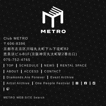
Club METRO
〒606-8396
京都市左京区川端丸太町下ル下堤町82
恵美須ビルB1F(京阪神宮丸太町駅2番出口)
075-752-4765
TOP
SCHEDULE
NEWS
RENTAL SPACE
ABOUT
ACCESS
CONTACT
Diamonds Are Forever
Event Archive
Artist Archive
One People Festival
METRO WEB SITE Search