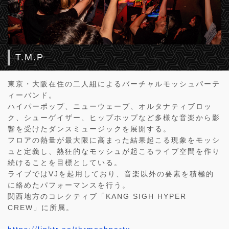
T.M.P
東京・大阪在住の二人組によるバーチャルモッシュパーテ
ィーバンド。
ハイパーポップ、ニューウェーブ、オルタナティブロッ
ク、シューゲイザー、ヒップホップなど多様な音楽から影
響を受けたダンスミュージックを展開する。
フロアの熱量が最大限に高まった結果起こる現象をモッシ
ュと定義し、熱狂的なモッシュが起こるライブ空間を作り
続けることを目標としている。
ライブではVJを起用しており、音楽以外の要素を積極的
に絡めたパフォーマンスを行う。
関西地方のコレクティブ「KANG SIGH HYPER
CREW」に所属。
https://linktr.ee/thrmoshparty