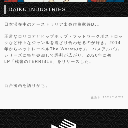
DAIKU INDUSTRIES
日本滞在中のオーストラリア出身作曲家兼DJ。
王道なロリロアとヒップホップ・フットワークポストロッ
クなど様々なジャンルを混ざり合わせるのが好き。2014
年からネットレーベルThe Worstのオムニバスアルバム
シリーズに毎年参加して評判が広がり、2020年に初
LP「残響のTERRIBLE」をリリースした。
百合漫画を語りがち。
更新日:2021/10/22