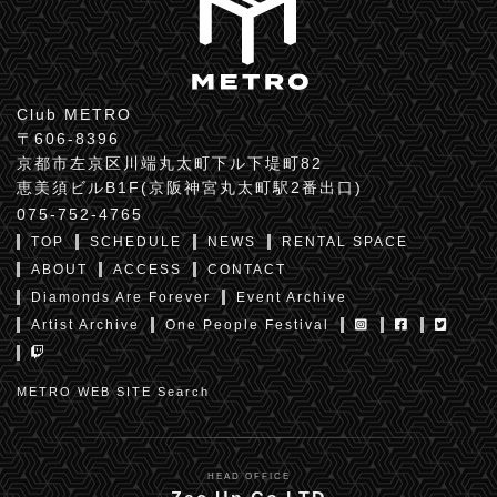
Club METRO
〒606-8396
京都市左京区川端丸太町下ル下堤町82
恵美須ビルB1F(京阪神宮丸太町駅2番出口)
075-752-4765
TOP
SCHEDULE
NEWS
RENTAL SPACE
ABOUT
ACCESS
CONTACT
Diamonds Are Forever
Event Archive
Artist Archive
One People Festival
METRO WEB SITE Search
HEAD OFFICE