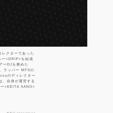
Dコレクターであった
<DRIP>を結成
のツアーDJを務めた
、ラッパー MFSの
nicsのディレクター
は、自身が運営する
<KEITA SANO>