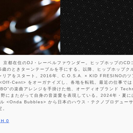
れ、京都在住のDJ・レーベルファウンダー。ヒップホップのC
6歳のときターンテーブルを手にする。以降、ヒップホップクルー
アをスタート。2016年、C.O.S.A. × KID FRESINO
<Off-Cent> をオーガナイズし、各地を転戦。最近の仕事では
BO”の楽曲アレンジを手掛けた他、オーディオブランド Tech
野にまたがって自身の音楽愛を表現している。2024年・夏に
 <Onda Bubbles> から日本のハウス・テクノプロデューサー
定。
CH.0