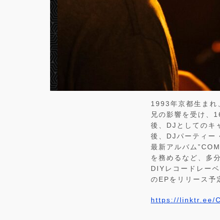
1993年京都生ま
兄の影響を受け、1
後、DJとしてのキャリ
後、DJパーティー 
最新アルバム”COM
を務めるなど、多分
DIYレコードレーベル
のEPをリリース予
https://linktr.ee/