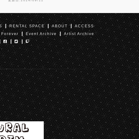
更新日:2024/09/12
S
RENTAL SPACE
ABOUT
ACCESS
 Forever
Event Archive
Artist Archive
東