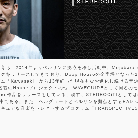
STEREOCiTI
ち、2014年よりベルリンに拠点を移し活動中。Mojuba/a.r.
クをリリースしてきており、Deep Houseの金字塔となった2
ム「Kawasaki」から13年経った現在もなお進化し続ける音
TI名義のHouseプロジェクトの他、WAVEGUIDEとして同名
らTechno作品をリリースをしている。現在、STEREOCiTIとし
準備中である。また、ベルグラードとベルリンを拠点とするRADIO
キュアな音楽をセレクトするプログラム「TRANSPECTIVE