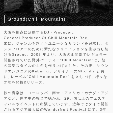
Ground(Chill Mountain)
大阪を拠点に活動するDJ・Producer。
General Producer Of Chill Mountain Rec。
常に、ジャンルを超えたユニークなサウンドを追求し、ダ
ンスフロアーのために新たなクリエイションを生み出し続
けるGround。2005 年より、大阪の山間部でレギュラー
開催されていた野外パーティー“Chill Mountain”は、彼
の音楽スタイルの土台を作り上げました。その後、サウン
ドエンジニアのKabamix、デザイナーのMt.chills と共
に, レーベル“Chill Mountain Rec” を立ち上げ、様々な
才能を発掘&リリース。
彼の音楽は、ヨーロッパ・南米・アメリカ・カナダ・アジ
アなど、世界中の舞台で聴かれ、29カ国以上のフェステ
ィバルやイベントに出演しています。近年ではタイで開催
されるアジア最大級のWonderfruit Festival にて、3年