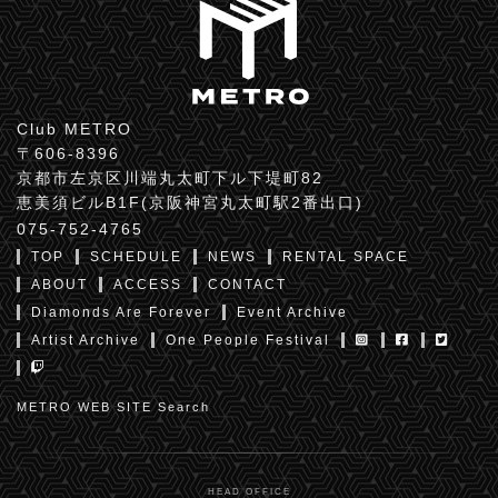
Club METRO
〒606-8396
京都市左京区川端丸太町下ル下堤町82
恵美須ビルB1F(京阪神宮丸太町駅2番出口)
075-752-4765
TOP
SCHEDULE
NEWS
RENTAL SPACE
ABOUT
ACCESS
CONTACT
Diamonds Are Forever
Event Archive
Artist Archive
One People Festival
METRO WEB SITE Search
HEAD OFFICE