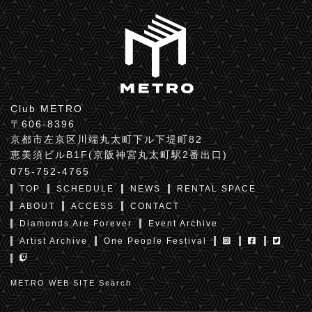
Club METRO
〒606-8396
京都市左京区川端丸太町下ル下堤町82
恵美須ビルB1F(京阪神宮丸太町駅2番出口)
075-752-4765
TOP
SCHEDULE
NEWS
RENTAL SPACE
ABOUT
ACCESS
CONTACT
Diamonds Are Forever
Event Archive
Artist Archive
One People Festival
METRO WEB SITE Search