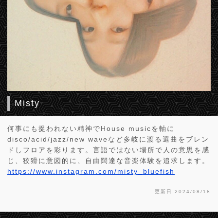
Misty
何事にも捉われない精神でHouse musicを軸に
disco/acid/jazz/new waveなど多岐に渡る選曲をブレン
ドしフロアを彩ります。言語ではない場所で人の意思を感
じ、狡猾に意図的に、自由闊達な音楽体験を追求します。
https://www.instagram.com/misty_bluefish
更新日:2024/08/18