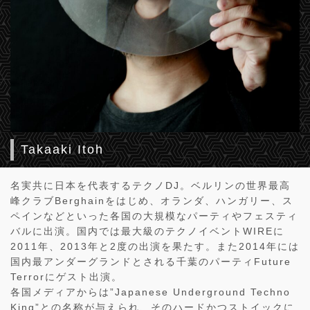
Takaaki Itoh
名実共に日本を代表するテクノDJ。ベルリンの世界最高
峰クラブBerghainをはじめ、オランダ、ハンガリー、ス
ペインなどといった各国の大規模なパーティやフェスティ
バルに出演。国内では最大級のテクノイベントWIREに
2011年、2013年と2度の出演を果たす。また2014年には
国内最アンダーグランドとされる千葉のパーティFuture
Terrorにゲスト出演。
各国メディアからは”Japanese Underground Techno
King”との名称が与えられ、そのハードかつストイックに