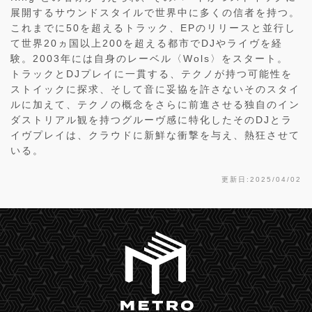
展開するサウンドスタイルで世界中に多くの信者を持つ。
これまでに50を超えるトラック、EPのリリースと並行し
て世界20ヵ国以上200を超える都市でDJやライヴを経
験。2003年には自身のレーベル〈Wols〉をスタート。
トラックとDJプレイに一貫する、テクノが持つ可能性を
ストイックに探求、そして音に妥協を許さないそのスタイ
ルに加えて、テクノの概念をさらに前進させる独自のイン
ダストリアル観を持つグルーヴ感に特化したそのDJとラ
イヴプレイは、クラウドに新鮮な衝撃を与え、熱狂させて
いる。
更新日:2025/04/02