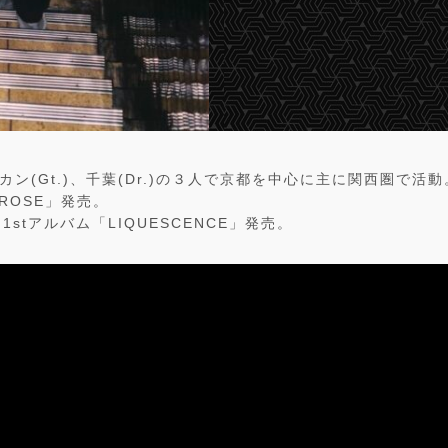
)、カン(Gt.)、千葉(Dr.)の３人で京都を中心に主に関西圏で活動
TROSE」発売。
に1stアルバム「LIQUESCENCE」発売。