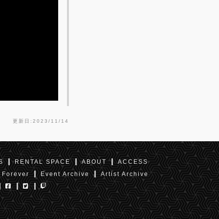
更新日:2023/11/14
S
RENTAL SPACE
ABOUT
ACCESS
 Forever
Event Archive
Artist Archive