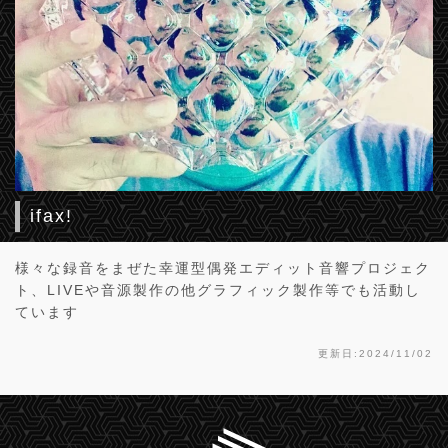
ifax!
様々な録音をまぜた幸運型偶発エディット音響プロジェク
ト、LIVEや音源製作の他グラフィック製作等でも活動し
ています
更新日:2024/11/02