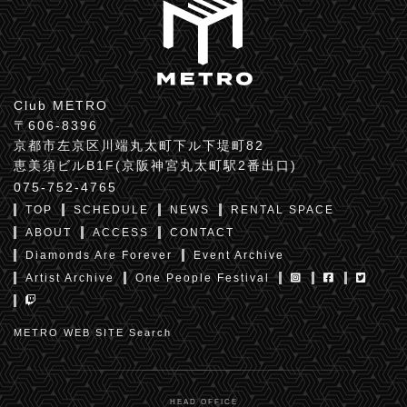
Club METRO
〒606-8396
京都市左京区川端丸太町下ル下堤町82
恵美須ビルB1F(京阪神宮丸太町駅2番出口)
075-752-4765
TOP
SCHEDULE
NEWS
RENTAL SPACE
ABOUT
ACCESS
CONTACT
Diamonds Are Forever
Event Archive
Artist Archive
One People Festival
METRO WEB SITE Search
HEAD OFFICE