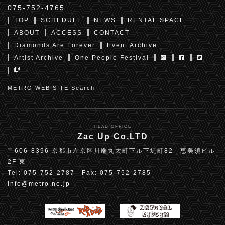
075-752-4765
TOP
SCHEDULE
NEWS
RENTAL SPACE
ABOUT
ACCESS
CONTACT
Diamonds Are Forever
Event Archive
Artist Archive
One People Festival
METRO WEB SITE Search
HEAD OFFICE
Zac Up Co,LTD
〒606-8396 京都市左京区川端丸太町下ル下堤町82 恵美須ビル
2F 東
Tel: 075-752-2787 Fax: 075-752-2785
info@metro.ne.jp