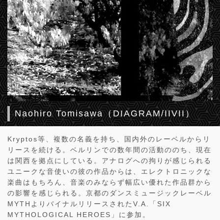
Naohiro Tomisawa（DIAGRAM/IIVII）
Kryptos等、複数の名義を持ち、国内外のレーベルからリ
リースを続ける。ベルリンでの数年間の活動ののち、現在
は関西を拠点にしている。アナログへの拘りが感じられる
ユニークな音使いの彼の作品からは、エレクトロニックな
楽曲はもちろん、音楽のみならず幅広い優れた作品群から
の影響を感じられる。京都のダンスミュージックレーベル
MYTHよりバイナルリリースされたV.A.「SIX
MYTHOLOGICAL HEROES」に参加。