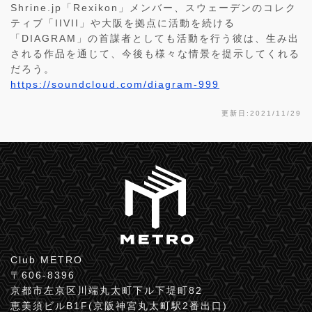
Shrine.jp「Rexikon」メンバー、スウェーデンのコレク
ティブ「IIVII」や大阪を拠点に活動を続ける
「DIAGRAM」の首謀者としても活動を行う彼は、生み出
される作品を通じて、今後も様々な情景を提示してくれる
だろう。
https://soundcloud.com/diagram-999
更新日:2021/11/29
Club METRO
〒606-8396
京都市左京区川端丸太町下ル下堤町82
恵美須ビルB1F(京阪神宮丸太町駅2番出口)