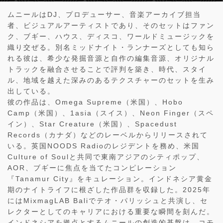
ムニールはDJ、プロデューサー、音楽アーカイブ担当
者、ビジュアルアーティストであり、そのセットはファン
ク、ブギー、ハウス、ディスコ、ワールドミュージックを
織り交ぜる。別名ミッドナイト・ランナーズとしても知ら
れる彼は、希少な発掘音源と自作の編集音源、オリジナル
トラックを融合させることで評判を築き、時代、スタイ
ル、地域を越えた深みのあるテクスチャーのセットを生み
出している。
彼の作品は、Omega Supreme（米国）、Hobo
Camp（米国）、1asia（スイス）、Neon Finger（スペ
イン）、Star Creature（米国）、Spacedust
Records（カナダ）などのレーベルからリリースされて
いる。英国NOODS Radioのレジデントを務め、米国
Culture of Soulと共同で東南アジアのシティポップ、
AOR、ブギーに焦点を当てたコンピレーション
『Tanamur City』をキュレーション。インドネシア黄金
期のナイトライフに根ざした作品群を収録した。2025年
にはMixmagLAB Baliでテオ・パリッシュと共演し、セ
レクターとしてのキャリアにおける重要な瞬間を刻んだ。
インドネシアを拠点とするムニールの創造的基盤は、コモ