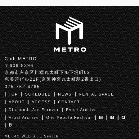
Club METRO
〒606-8396
京都市左京区川端丸太町下ル下堤町82
恵美須ビルB1F(京阪神宮丸太町駅2番出口)
075-752-4765
TOP
SCHEDULE
NEWS
RENTAL SPACE
ABOUT
ACCESS
CONTACT
Diamonds Are Forever
Event Archive
Artist Archive
One People Festival
METRO WEB SITE Search