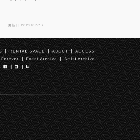
更新日:2022/07/17
S
RENTAL SPACE
ABOUT
ACCESS
 Forever
Event Archive
Artist Archive
東