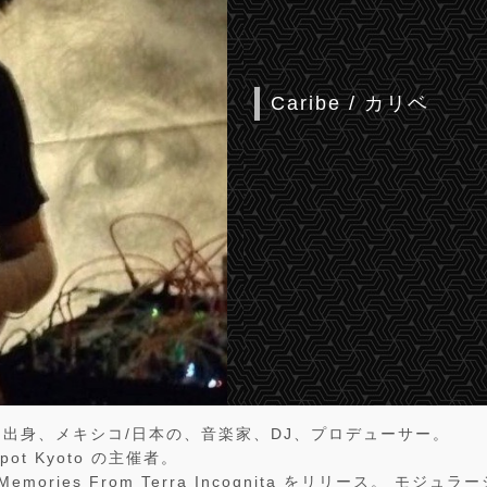
Caribe / カリベ
出身、メキシコ/日本の、音楽家、DJ、プロデューサー。
 Spot Kyoto の主催者。
mories From Terra Incognita をリリース。 モジ