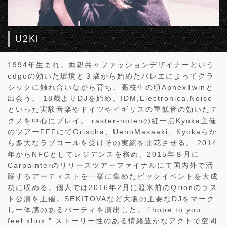
U2Ki
1994年生まれ。両親共々ファッションデザイナーという
edgeの効いた環境と３歳から始めたバレエによってクラ
シックに触れ合いながら育ち、高校生の頃AphexTwinと
出会う。 18歳よりDJを始め、IDM,Electronica,Noise
といった実験音楽やドイツやイギリスの重低音の効いたテ
クノを中心にプレイ。 raster-notenの紅一点Kyoka主催
のツアーFFFにてGrischa、UenoMasaaki、Kyokaらか
ら多大なラブコールを受けその実績を開花させる。 2014
年からNFCとしてレジデンスを務め、2015年８月に
Carpainterのリリースツアーファイナルにて国内外で活
躍するアーティストを一挙に集めたビックイベントを大成
功に収める。個人では2016年2月に渡米前のQrionのラス
ト公演を主催。SEKITOVAなど大阪の主要なDJをマーク
し一体感のあるパーティを演出した。 ”hope to you
feel xlinx.” ストーリー性のある情緒豊かなアクトで空間