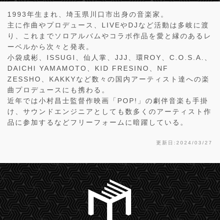
1993年生まれ、埼玉県川口市出身の音楽家。
主に作曲やプロデュース、LIVEやDJなど活動は多岐に渡
り、これまでソロアルバムやコラボ作品を愛と縁のあるレ
ーベルから次々と発表。
小袋成彬、ISSUGI、仙人掌、JJJ、環ROY、C.O.S.A.、
DAICHI YAMAMOTO、KID FRESINO、NF
ZESSHO、KAKKYなど数々の国内アーティスト達への楽
曲プロデュースにも携わる。
近年では小村昌士監督作映画「POP!」の劇伴音楽も手掛
け、サウンドエンジニアとしても数多くのアーティスト作
品に参加するなどフリーフォームに暗躍している。
更新日:2024/03/27