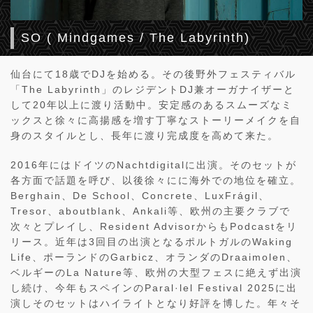
SO ( Mindgames / The Labyrinth)
仙台にて18歳でDJを始める。その後野外フェスティバル
「The Labyrinth」のレジデントDJ兼オーガナイザーと
して20年以上に渡り活動中。安定感のあるスムーズなミ
ックスと徐々に高揚感を増す丁寧なストーリーメイクを自
身のスタイルとし、長年に渡り完成度を高めて来た。
2016年にはドイツのNachtdigitalに出演。そのセットが
各方面で話題を呼び、以後徐々にに海外での地位を確立。
Berghain、De School、Concrete、LuxFrágil、
Tresor、aboutblank、Ankali等、欧州の主要クラブで
次々とプレイし、Resident AdvisorからもPodcastをリ
リース。近年は3回目の出演となるポルトガルのWaking
Life、ポーランドのGarbicz、オランダのDraaimolen、
ベルギーのLa Nature等、欧州の大型フェスに絶えず出演
し続け、今年もスペインのParal·lel Festival 2025に出
演しそのセットはハイライトとなり好評を博した。年々そ