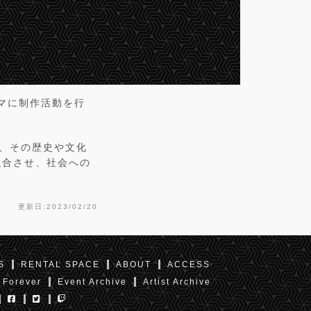
ーマに制作活動を行
、その歴史や文化
融合させ、社会への
更新日:2023/02/20
S
RENTAL SPACE
ABOUT
ACCESS
 Forever
Event Archive
Artist Archive