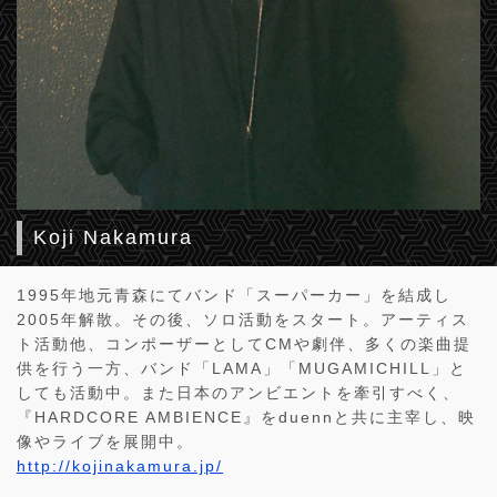
Koji Nakamura
1995年地元青森にてバンド「スーパーカー」を結成し
2005年解散。その後、ソロ活動をスタート。アーティス
ト活動他、コンポーザーとしてCMや劇伴、多くの楽曲提
供を行う一方、バンド「LAMA」「MUGAMICHILL」と
しても活動中。また日本のアンビエントを牽引すべく、
『HARDCORE AMBIENCE』をduennと共に主宰し、映
像やライブを展開中。
http://kojinakamura.jp/