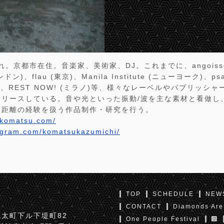
れ。京都市在住。音楽家、美術家、DJ。これまでに、angoiss
ロンドン)、flau (東京)、Manila Institute (ニューヨーク)、psa
)、REST NOW! (ミラノ)等、様々なレーベルやパブリッシ
リリースしている。音や光といった振動/波を主な素材と看做し
な距離の経験を扱う作品制作・研究を行う。
ikomatsu.com/
tagram.com/komatsukazumichi/
TOP
SCHEDULE
NEW
CONTACT
Diamonds Are
太町下ル下堤町82
One People Festival