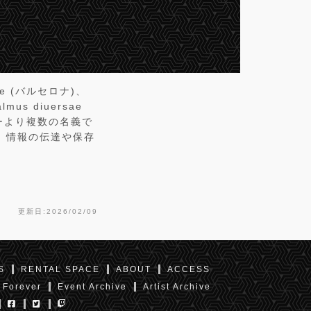
e (バルセロナ)、
lmus diuersae
ャーより複数の名義で
、情報の伝達や保存
更新日:2026/02/09
S
RENTAL SPACE
ABOUT
ACCESS
 Forever
Event Archive
Artist Archive