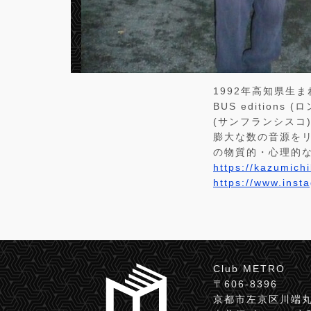
1992年高知県生ま
BUS editions (
(サンフランシスコ
膨大な数の音源を
の物質的・心理的
https://kazumich
https://www.ins
Club METRO
〒606-8396
京都市左京区川端丸