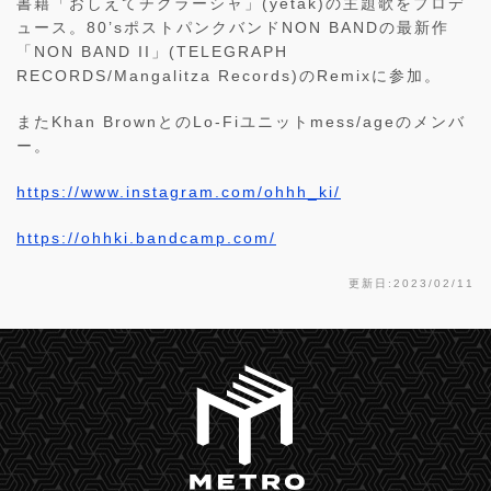
書籍「おしえてチグラーシャ」(yetak)の主題歌をプロデ
ュース。80’sポストパンクバンドNON BANDの最新作
「NON BAND II」(TELEGRAPH
RECORDS/Mangalitza Records)のRemixに参加。
またKhan BrownとのLo-Fiユニットmess/ageのメンバ
ー。
https://www.instagram.com/ohhh_ki/
https://ohhki.bandcamp.com/
更新日:2023/02/11