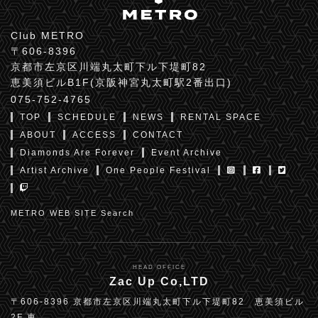
Club METRO
〒606-8396
京都市左京区川端丸太町下ル下堤町82
恵美須ビルB1F(京阪神宮丸太町駅2番出口)
075-752-4765
TOP
SCHEDULE
NEWS
RENTAL SPACE
ABOUT
ACCESS
CONTACT
Diamonds Are Forever
Event Archive
Artist Archive
One People Festival
METRO WEB SITE Search
HEAD OFFICE
Zac Up Co,LTD
〒606-8396 京都市左京区川端丸太町下ル下堤町82 恵美須ビル
2F 東