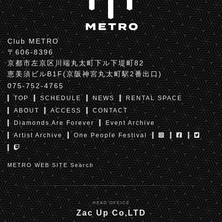
Club METRO
〒606-8396
京都市左京区川端丸太町下ル下堤町82
恵美須ビルB1F(京阪神宮丸太町駅2番出口)
075-752-4765
TOP
SCHEDULE
NEWS
RENTAL SPACE
ABOUT
ACCESS
CONTACT
Diamonds Are Forever
Event Archive
Artist Archive
One People Festival
METRO WEB SITE Search
HEAD OFFICE
Zac Up Co,LTD