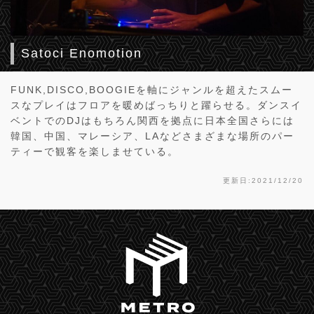
Satoci Enomotion
FUNK,DISCO,BOOGIEを軸にジャンルを超えたスムー
スなプレイはフロアを暖めばっちりと躍らせる。ダンスイ
ベントでのDJはもちろん関西を拠点に日本全国さらには
韓国、中国、マレーシア、LAなどさまざまな場所のパー
ティーで観客を楽しませている。
更新日:2021/12/20