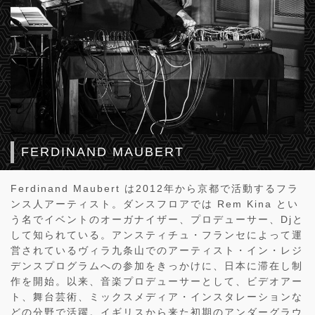
FERDINAND MAUBERT
Ferdinand Maubert は2012年から京都で活動するフラ
ンス人アーティスト。ダンスフロアでは Rem Kina とい
う名でイベントのオーガナイザー、プロデューサー、Djと
して知られている。アンスティチュ・フランセによって運
営されているヴィラ九条山でのアーティスト・イン・レジ
デンスプログラムへの参加をきっかけに、日本に滞在し制
作を開始。以来、音楽プロデューサーとして、ビデオアー
ト、舞台芸術、ミックスメディア・インスタレーションな
どの分野で活躍。イギリスから来た初期のアンダーグラウ