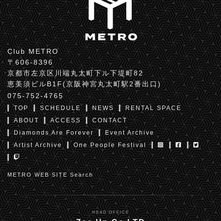
Club METRO
〒606-8396
京都市左京区川端丸太町下ル下堤町82
恵美須ビルB1F(京阪神宮丸太町駅2番出口)
075-752-4765
TOP
SCHEDULE
NEWS
RENTAL SPACE
ABOUT
ACCESS
CONTACT
Diamonds Are Forever
Event Archive
Artist Archive
One People Festival
METRO WEB SITE Search
HEAD OFFICE